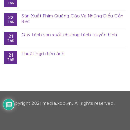
Th5
Sản Xuất Phim Quảng Cáo Và Những Điều Cần
22
Biết
Th5
Quy trình sản xuất chương trình truyền hình
21
Th5
Thuật ngữ điện ảnh
21
Th5
© Copyright 2021 media.xoo.vn. All rights reserved.