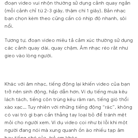
đoạn video vui nhộn thường sử dụng cảnh quay ngắn
(mỗi cảnh chỉ từ 2-3 giây, thậm chí 1 giây). Bản nhạc
bạn chọn kèm theo cũng cần có nhịp độ nhanh, sôi
nổi.
Tương tự, đoạn video miêu tả cảm xúc thường sử dụng
các cảnh quay dài, quay chậm. Âm nhạc réo rắt như
gieo vào lòng người.
Khác với âm nhạc, tiếng động lại khiến video của bạn
trở nên sinh động, hấp dẫn hơn. Ví dụ tiếng mưa kêu
lách tách, tiếng côn trùng kêu râm ran, tiếng gió thổi
xào xạc… Tuy nhiên với những tiếng động “rác”, không
có vai trò gì bạn cần thẳng tay loại bỏ để tránh mệt
mỏi cho người xem. Ví dụ video coi như bị lỗi khi một
người đang nói mà xung quanh ồn ào nhiều tạp âm
hay tiếng chó sủa, trẻ em khóc…