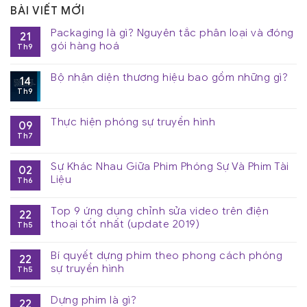
BÀI VIẾT MỚI
Packaging là gì? Nguyên tắc phân loại và đóng
21
gói hàng hoá
Th9
Bộ nhận diện thương hiệu bao gồm những gì?
14
Th9
Thực hiện phóng sự truyền hình
09
Th7
Sự Khác Nhau Giữa Phim Phóng Sự Và Phim Tài
02
Liệu
Th6
Top 9 ứng dụng chỉnh sửa video trên điện
22
thoại tốt nhất (update 2019)
Th5
Bí quyết dựng phim theo phong cách phóng
22
sự truyền hình
Th5
Dựng phim là gì?
22