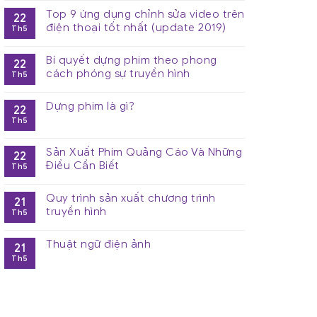
Top 9 ứng dụng chỉnh sửa video trên
22
điện thoại tốt nhất (update 2019)
Th5
Bí quyết dựng phim theo phong
22
cách phóng sự truyền hình
Th5
Dựng phim là gì?
22
Th5
Sản Xuất Phim Quảng Cáo Và Những
22
Điều Cần Biết
Th5
Quy trình sản xuất chương trình
21
truyền hình
Th5
Thuật ngữ điện ảnh
21
Th5