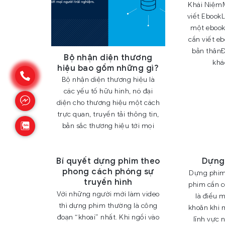
Khái NiệmM
viết Ebook
một ebook 
cần viết e
bản thânĐ
Bộ nhận diện thương
khá
hiệu bao gồm những gì?
Bộ nhận diện thương hiệu là
các yếu tố hữu hình, nó đại
diện cho thương hiệu một cách
trực quan, truyền tải thông tin,
bản sắc thương hiệu tới mọi
Bí quyết dựng phim theo
Dựng 
phong cách phóng sự
Dựng phim
truyền hình
phim cần c
Với những người mới làm video
là điều 
thì dựng phim thường là công
khoăn khi 
đoạn “khoai” nhất. Khi ngồi vào
lĩnh vực 