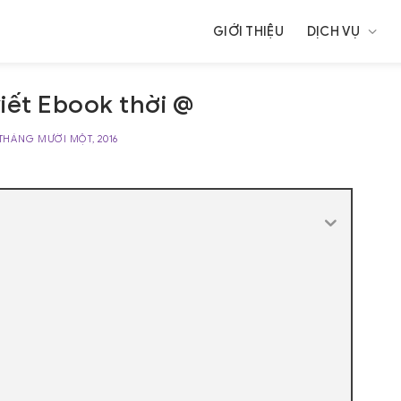
GIỚI THIỆU
DỊCH VỤ
viết Ebook thời @
 THÁNG MƯỜI MỘT, 2016