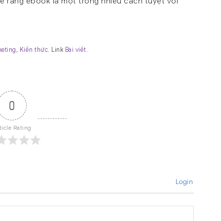
sẻ rằng ebook là một trong nhiều cách tuyệt vời
keting
,
Kiến thức
. Link
Bài viết
.
0
ticle Rating
Login