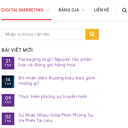
DIGITAL MARKETING
BẢNG GIÁ
LIÊN HỆ
BÀI VIẾT MỚI
Packaging là gì? Nguyên tắc phân
21
loại và đóng gói hàng hoá
Th9
Bộ nhận diện thương hiệu bao gồm
14
những gì?
Th9
Thực hiện phóng sự truyền hình
09
Th7
Sự Khác Nhau Giữa Phim Phóng Sự
02
Và Phim Tài Liệu
Th6