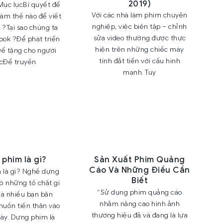
2019)
ục lụcBí quyết để
Với các nhà làm phim chuyên
Làm thế nào để viết
nghiệp, việc biên tập – chỉnh
?Tại sao chúng ta
sửa video thường được thực
book ?Để phát triển
hiện trên những chiếc máy
ể tặng cho người
tính đắt tiền với cấu hình
cĐể truyền
mạnh. Tuy
phim là gì?
Sản Xuất Phim Quảng
Cáo Và Những Điều Cần
 là gì? Nghề dựng
Biết
ó những tố chất gì
“Sử dụng phim quảng cáo
mà nhiều bạn băn
nhằm nâng cao hình ảnh
muốn tiến thân vào
thương hiệu đã và đang là lựa
này. Dựng phim là