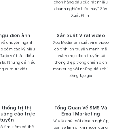
chọn hàng đầu của rất nhiều
doanh nghiệp hiện nay” Sản
Xuất Phim
ngữ điện ảnh
Sản xuất Viral video
 về chuyên ngành
Xoo Media sản xuất viral video
ao gồm các ký hiệu
có tính lan truyền mạnh mẽ
được viết tắt, điều
nhằm mục đích truyền tải
 lạ. Nhưng để hiểu
thông điệp trong chiến dịch
ng cụm từ viết
marketing với những tiêu chí:
Sáng tạo giá
thống trị thị
Tổng Quan Về SMS Và
quảng cáo trực
Email Marketing
tuyến
Nếu là chủ một doanh nghiệp,
ồ tìm kiếm có thể
bạn sẽ làm gì khi muốn cung