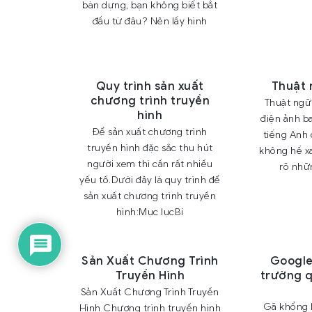
bàn dựng, bạn không biết bắt
đầu từ đâu? Nên lấy hình
Quy trình sản xuất
Thuật 
chương trình truyền
Thuật ngữ
hình
điện ảnh b
Để sản xuất chương trình
tiếng Anh 
truyền hình đặc sắc thu hút
không hề xa
người xem thì cần rất nhiều
rõ nhữ
yếu tố.Dưới đây là quy trình để
sản xuất chương trình truyền
hình:Mục lụcBí
Sản Xuất Chương Trình
Google 
Truyền Hình
trường 
Sản Xuất Chương Trình Truyền
Gã khổng l
Hình Chương trình truyền hình