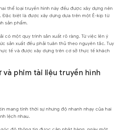
hai thể loại truyền hình này đều được xây dựng nên
 Đặc biệt là được xây dựng dựa trên một Ê-kip từ
nh sản phẩm.
i có một quy trình sản xuất rõ ràng. Từ việc lên ý
c sản xuất đều phải tuân thủ theo nguyên tắc. Tuy
thực tế và được xây dựng trên cơ sở thực tế khách
và phim tài liệu truyền hình
tin mang tính thời sự nhưng độ nhanh nhạy của hai
ênh lệch nhau.
 ở góc độ thông tin đựoc cập nhật hàng ngày một