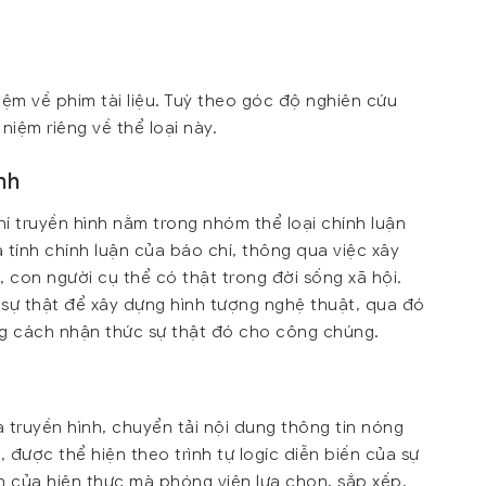
niệm về phim tài liệu. Tuỳ theo góc độ nghiên cứu
iệm riêng về thể loại này.
nh
chí truyền hình nằm trong nhóm thể loại chính luận
à tính chính luận của báo chí, thông qua việc xây
, con người cụ thể có thật trong đời sống xã hội.
g sự thật để xây dựng hình tượng nghệ thuật, qua đó
g cách nhận thức sự thật đó cho công chúng.
a truyền hình, chuyển tải nội dung thông tin nóng
, được thể hiện theo trình tự logíc diễn biến của sự
 của hiện thực mà phóng viên lựa chọn, sắp xếp.