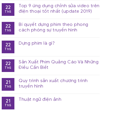
Top 9 ứng dụng chỉnh sửa video trên
22
điện thoại tốt nhất (update 2019)
Th5
Bí quyết dựng phim theo phong
22
cách phóng sự truyền hình
Th5
Dựng phim là gì?
22
Th5
Sản Xuất Phim Quảng Cáo Và Những
22
Điều Cần Biết
Th5
Quy trình sản xuất chương trình
21
truyền hình
Th5
Thuật ngữ điện ảnh
21
Th5