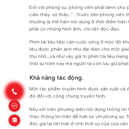
Đối với phóng sự, phóng viên phải làmn cho 
cảm thấy, sờ thấy..” . Truớc tiên phóng viên
thuờng là thể hiện nội dung ở thời điểm hiện 
phải có những hình ảnh, chi tiết độc đáo.
Phim tài liệu tiếp cận cuộc sống ở mức độ kh
liệu được phản ánh như đại diện cho một giai
thu nhỏ…và như vậy giá trị phim tài liệu mang
thời sự hôm nay mà người ta còn lưu giữ phá
Khả năng tác động.
Một tác phẩm truyền hình đuợc sản xuất và 
đó đối với công chúng truyền hình.
Nếu xét trên phuơng diện nội dung thông tin th
thác thông tin triệt để hơn so với phóng sự.
độc giả lại lớn hơn ở tính thời sự của của vấn