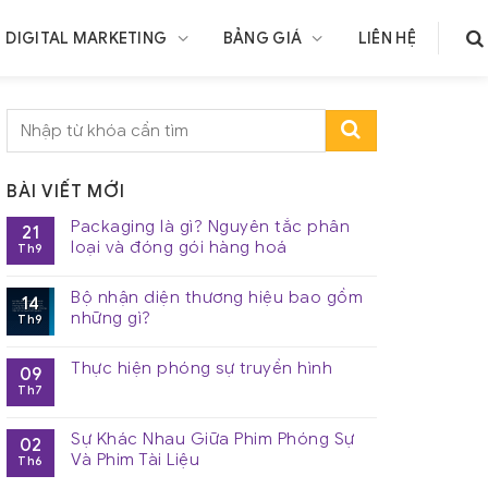
DIGITAL MARKETING
BẢNG GIÁ
LIÊN HỆ
BÀI VIẾT MỚI
Packaging là gì? Nguyên tắc phân
21
loại và đóng gói hàng hoá
Th9
Bộ nhận diện thương hiệu bao gồm
14
những gì?
Th9
Thực hiện phóng sự truyền hình
09
Th7
Sự Khác Nhau Giữa Phim Phóng Sự
02
Và Phim Tài Liệu
Th6