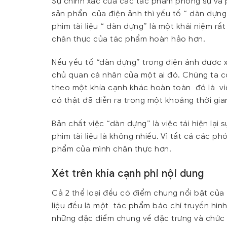
Sự chính xác của các tác phẩm phóng sự và ph
sản phẩn của điện ảnh thì yếu tố “ dàn dựng
phim tài liệu “ dàn dựng” là một khái niệm rấ
chân thực của tác phẩm hoàn hảo hơn.
Nếu yếu tố “dàn dựng” trong điện ảnh được xe
chủ quan cá nhân của một ai đó. Chúng ta có
theo một khía cạnh khác hoàn toàn đó là việc
có thật đã diễn ra trong một khoảng thời gia
Bản chất việc “dàn dựng” là việc tái hiện lại
phim tài liệu là không nhiều. Vì tất cả các 
phẩm của mình chân thực hơn.
Xét trên khía cạnh phi nội dung
Cả 2 thể loại đều có điểm chung nổi bật của 
liệu đều là một tác phẩm báo chí truyền hình
những đặc điểm chung về đặc trưng và chức 