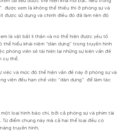
im tài liệu được thể hiện khá nổi bật. Nếu trong
” được xem là không thể thiếu thì ở phóng sự và
t ít được sử dụng và chính điều đó đã làm nên độ
m là vật bất li thân và nó thể hiện được yếu tố
 thể hiểu khái niệm “dàn dựng” trong truyền hình
 phóng viên sẽ tái hiện lại những sự kiện vấn đề
n cụ thể.
 sự việc và mức độ thể hiện vấn đề này ở phóng sự và
phóng viên đều hạn chế việc “dàn dựng” để làm tác
một loại hình báo chí, bởi cả phóng sự và phim tài
. Từ điểm chung này mà cả hai thể loại đều có
năng truyền hình.