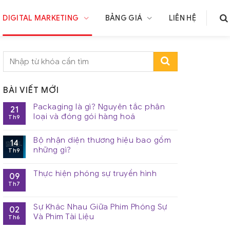
DIGITAL MARKETING
BẢNG GIÁ
LIÊN HỆ
BÀI VIẾT MỚI
Packaging là gì? Nguyên tắc phân
21
loại và đóng gói hàng hoá
Th9
Bộ nhận diện thương hiệu bao gồm
14
những gì?
Th9
Thực hiện phóng sự truyền hình
09
Th7
Sự Khác Nhau Giữa Phim Phóng Sự
02
Và Phim Tài Liệu
Th6