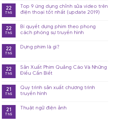
Top 9 ứng dụng chỉnh sửa video trên
22
điện thoại tốt nhất (update 2019)
Th5
Bí quyết dựng phim theo phong
22
cách phóng sự truyền hình
Th5
Dựng phim là gì?
22
Th5
Sản Xuất Phim Quảng Cáo Và Những
22
Điều Cần Biết
Th5
Quy trình sản xuất chương trình
21
truyền hình
Th5
Thuật ngữ điện ảnh
21
Th5