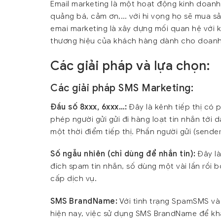
Email marketing là một hoạt động kinh doanh 
quảng bá, cảm ơn,… với hi vọng họ sẽ mua s
emai marketing là xây dựng mối quan hệ với 
thương hiệu của khách hàng dành cho doanh
Các giải pháp và lựa chọn:
Các giải pháp SMS Marketing:
Đầu số 8xxx, 6xxx…:
Đây là kênh tiếp thị có 
phép người gửi gửi đi hàng loạt tin nhắn tớ
một thời điểm tiếp thị. Phần người gửi (sende
Số ngẫu nhiên (chỉ dùng để nhắn tin):
Đây là
đích spam tin nhắn, số dùng một vài lần rồi b
cấp dịch vụ.
SMS BrandName:
Với tình trạng SpamSMS và 
hiện nay, việc sử dụng SMS BrandName để khẳ