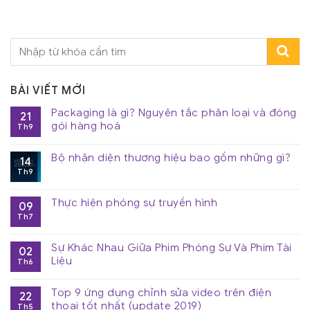
BÀI VIẾT MỚI
Packaging là gì? Nguyên tắc phân loại và đóng
21
gói hàng hoá
Th9
Bộ nhận diện thương hiệu bao gồm những gì?
14
Th9
Thực hiện phóng sự truyền hình
09
Th7
Sự Khác Nhau Giữa Phim Phóng Sự Và Phim Tài
02
Liệu
Th6
Top 9 ứng dụng chỉnh sửa video trên điện
22
thoại tốt nhất (update 2019)
Th5