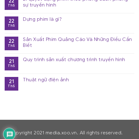
22
sự truyền hình
Th5
Dựng phim là gì?
22
Th5
Sản Xuất Phim Quảng Cáo Và Những Điều Cần
22
Biết
Th5
Quy trình sản xuất chương trình truyền hình
21
Th5
Thuật ngữ điện ảnh
21
Th5
© Copyright 2021 media.xoo.vn. All rights reserved.