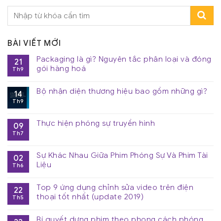
BÀI VIẾT MỚI
Packaging là gì? Nguyên tắc phân loại và đóng
21
gói hàng hoá
Th9
Bộ nhận diện thương hiệu bao gồm những gì?
14
Th9
Thực hiện phóng sự truyền hình
09
Th7
Sự Khác Nhau Giữa Phim Phóng Sự Và Phim Tài
02
Liệu
Th6
Top 9 ứng dụng chỉnh sửa video trên điện
22
thoại tốt nhất (update 2019)
Th5
Bí quyết dựng phim theo phong cách phóng