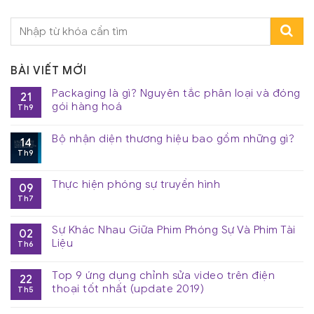
BÀI VIẾT MỚI
Packaging là gì? Nguyên tắc phân loại và đóng
21
gói hàng hoá
Th9
Bộ nhận diện thương hiệu bao gồm những gì?
14
Th9
Thực hiện phóng sự truyền hình
09
Th7
Sự Khác Nhau Giữa Phim Phóng Sự Và Phim Tài
02
Liệu
Th6
Top 9 ứng dụng chỉnh sửa video trên điện
22
thoại tốt nhất (update 2019)
Th5