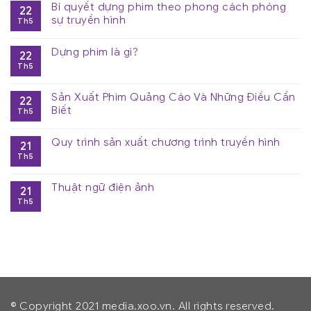
Bí quyết dựng phim theo phong cách phóng
22
sự truyền hình
Th5
Dựng phim là gì?
22
Th5
Sản Xuất Phim Quảng Cáo Và Những Điều Cần
22
Biết
Th5
Quy trình sản xuất chương trình truyền hình
21
Th5
Thuật ngữ điện ảnh
21
Th5
© Copyright 2021 media.xoo.vn. All rights reserved.