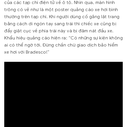
của các tạp chí điện tử về ô tô. Nhìn qua, màn hình
trông có vẻ như là một poster quảng cáo xe hơi bình
thường trên tạp chí. Khi người dùng cố gắng lật trang
bằng cách di ngón tay sang trái thì chiếc xe cũng bị
đẩy giật cục về phía trái này và bị đâm nát đầu xe.
Khẩu hiệu quảng cáo hiện ra: “Có những sự kiện không
ai có thể ngờ tới. Đừng chần chừ giao dịch bảo hiểm
xe hơi với Bradesco!”