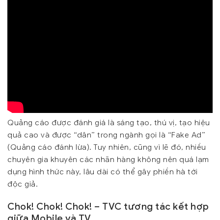
Quảng cáo được đánh giá là sáng tạo, thú vị, tạo hiệu
quả cao và được “dân” trong ngành gọi là “Fake Ad”
(Quảng cáo đánh lừa). Tuy nhiên, cũng vì lẽ đó, nhiều
chuyên gia khuyên các nhãn hàng không nên quá lạm
dụng hình thức này, lâu dài có thể gây phiền hà tới
độc giả.
Chok! Chok! Chok! – TVC tương tác kết hợp
giữa Mobile và TV