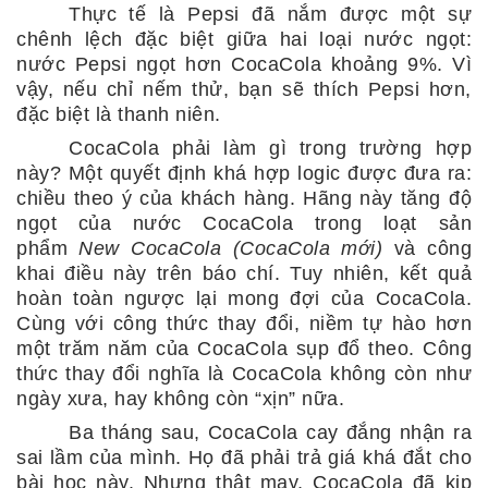
Thực tế là Pepsi đã nắm được một sự
chênh lệch đặc biệt giữa hai loại nước ngọt:
nước Pepsi ngọt hơn CocaCola khoảng 9%. Vì
vậy, nếu chỉ nếm thử, bạn sẽ thích Pepsi hơn,
đặc biệt là thanh niên.
CocaCola phải làm gì trong trường hợp
này? Một quyết định khá hợp logic được đưa ra:
chiều theo ý của khách hàng. Hãng này tăng độ
ngọt của nước CocaCola trong loạt sản
phẩm
New CocaCola (CocaCola mới)
và công
khai điều này trên báo chí. Tuy nhiên, kết quả
hoàn toàn ngược lại mong đợi của CocaCola.
Cùng với công thức thay đổi, niềm tự hào hơn
một trăm năm của CocaCola sụp đổ theo. Công
thức thay đổi nghĩa là CocaCola không còn như
ngày xưa, hay không còn “xịn” nữa.
Ba tháng sau, CocaCola cay đắng nhận ra
sai lầm của mình. Họ đã phải trả giá khá đắt cho
bài học này. Nhưng thật may, CocaCola đã kịp