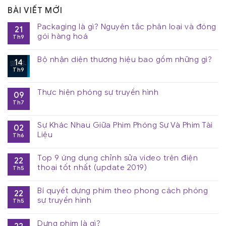
BÀI VIẾT MỚI
Packaging là gì? Nguyên tắc phân loại và đóng
21
gói hàng hoá
Th9
Bộ nhận diện thương hiệu bao gồm những gì?
14
Th9
Thực hiện phóng sự truyền hình
09
Th7
Sự Khác Nhau Giữa Phim Phóng Sự Và Phim Tài
02
Liệu
Th6
Top 9 ứng dụng chỉnh sửa video trên điện
22
thoại tốt nhất (update 2019)
Th5
Bí quyết dựng phim theo phong cách phóng
22
sự truyền hình
Th5
Dựng phim là gì?