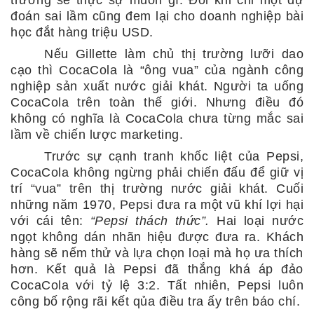
trường sẽ thực sự muốn gì. Đôi khi chỉ một dự
đoán sai lầm cũng đem lại
cho doanh nghiệp bài
học đắt hàng triệu USD.
Nếu Gillette làm chủ thị trường lưỡi dao
cạo thì CocaCola là “ông vua” của ngành công
nghiệp sản xuất nước giải khát. Người ta uống
CocaCola trên toàn thế giới. Nhưng điều đó
không có nghĩa là CocaCola chưa từng mắc sai
lầm
về chiến lược marketing.
Trước sự cạnh tranh khốc liệt của Pepsi,
CocaCola không ngừng phải chiến đấu để giữ vị
trí “vua” trên thị trường nước giải khát. Cuối
những năm 1970, Pepsi đưa ra một vũ khí lợi hại
với cái tên:
“Pepsi thách thức”.
Hai loại nước
ngọt không dán nhãn hiệu được đưa ra. Khách
hàng sẽ nếm thử và lựa chọn loại mà họ ưa thích
hơn. Kết quả là Pepsi đã thắng khá áp đảo
CocaCola với tỷ lệ 3:2. Tất nhiên, Pepsi luôn
công bố rộng rãi kết qủa điều tra ấy trên báo chí.