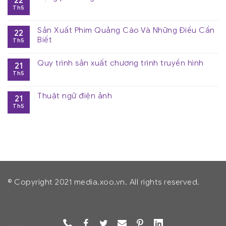
22
Th5
Sản Xuất Phim Quảng Cáo Và Những Điều Cần
22
Biết
Th5
Quy trình sản xuất chương trình truyền hình
21
Th5
Thuật ngữ điện ảnh
21
Th5
© Copyright 2021 media.xoo.vn. All rights reserved.