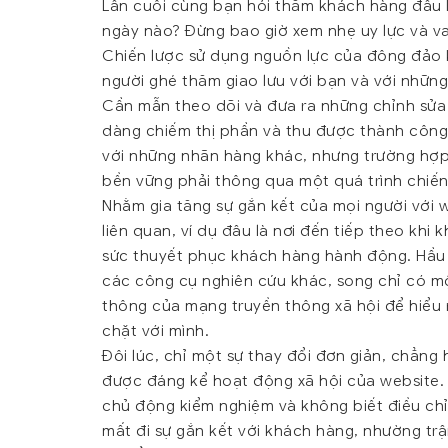
Lần cuối cùng bạn hỏi thăm khách hàng đâu l
ngày nào? Đừng bao giờ xem nhẹ uy lực và va
Chiến lược sử dụng nguồn lực của đông đảo 
người ghé thăm giao lưu với bạn và với nhữn
Cần mẫn theo dõi và đưa ra những chỉnh sửa 
dàng chiếm thị phần và thu được thành công 
với những nhãn hàng khác, nhưng trường hợp
bền vững phải thông qua một quá trình chiến
Nhằm gia tăng sự gắn kết của mọi người với 
liên quan, ví dụ đâu là nơi đến tiếp theo khi
sức thuyết phục khách hàng hành động. Hầu
các công cụ nghiên cứu khác, song chỉ có mộ
thông của mạng truyền thông xã hội để hiểu
chặt với mình.
Đôi lúc, chỉ một sự thay đổi đơn giản, chẳng
được đáng kể hoạt động xã hội của website.
chủ động kiểm nghiệm và không biết điều chỉ
mất đi sự gắn kết với khách hàng, nhường trậ