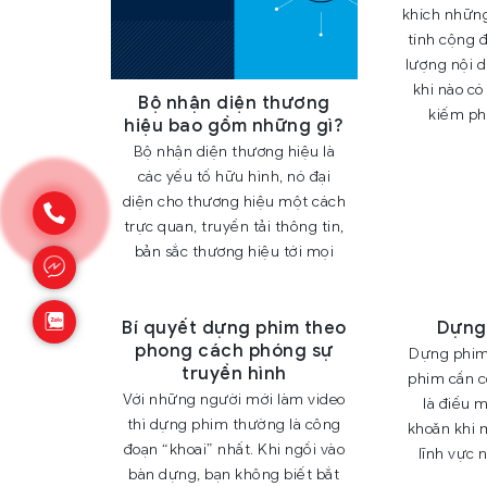
khích nhữn
tính cộng 
lượng nội 
khi nào c
Bộ nhận diện thương
kiếm ph
hiệu bao gồm những gì?
Bộ nhận diện thương hiệu là
các yếu tố hữu hình, nó đại
diện cho thương hiệu một cách
trực quan, truyền tải thông tin,
bản sắc thương hiệu tới mọi
Bí quyết dựng phim theo
Dựng 
phong cách phóng sự
Dựng phim
truyền hình
phim cần c
Với những người mới làm video
là điều 
thì dựng phim thường là công
khoăn khi 
đoạn “khoai” nhất. Khi ngồi vào
lĩnh vực 
bàn dựng, bạn không biết bắt