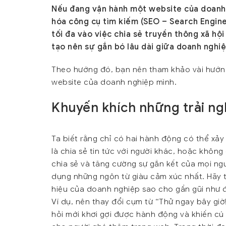
Nếu đang vận hành một website của doanh n
hóa công cụ tìm kiếm (SEO – Search Engin
tối đa vào việc chia sẻ truyền thông xã hộ
tạo nên sự gắn bó lâu dài giữa doanh nghiệ
Theo hướng đó, bạn nên tham khảo vài hướng
website của doanh nghiệp mình.
Khuyến khích những trải n
Ta biết rằng chỉ có hai hành động có thể xảy
là chia sẻ tin tức với người khác, hoặc khôn
chia sẻ và tăng cường sự gắn kết của mọi ng
dụng những ngôn từ giàu cảm xúc nhất. Hãy 
hiệu của doanh nghiệp sao cho gần gũi như 
Ví dụ, nên thay đổi cụm từ “Thử ngay bây gi
hỏi mới khơi gợi được hành động và khiến cú