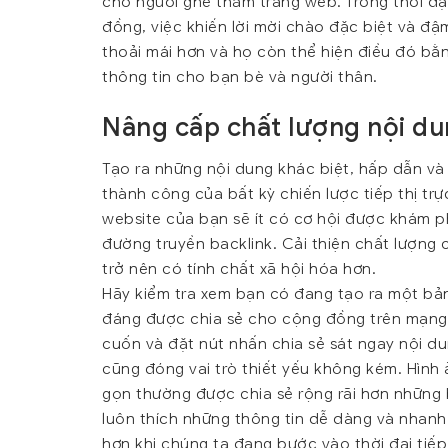
cho người ghé thăm trang web. Trong thời đạ
đồng, việc khiến lời mời chào đặc biệt và đ
thoải mái hơn và họ còn thể hiện điều đó bằn
thông tin cho bạn bè và người thân.
Nâng cấp chất lượng nội d
Tạo ra những nội dung khác biệt, hấp dẫn và
thành công của bất kỳ chiến lược tiếp thị tr
website của bạn sẽ ít có cơ hội được khám p
đường truyền backlink. Cải thiện chất lượng
trở nên có tính chất xã hội hóa hơn.
Hãy kiểm tra xem bạn có đang tạo ra một bản 
đáng được chia sẻ cho cộng đồng trên mạng kh
cuốn và đặt nút nhấn chia sẻ sát ngay nội du
cũng đóng vai trò thiết yếu không kém. Hình ả
gọn thường được chia sẻ rộng rãi hơn những b
luôn thích những thông tin dễ dàng và nhanh
hơn khi chúng ta đang bước vào thời đại tiếp 