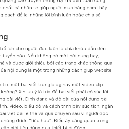
i quảng cáo truyền thông đại trà đến toàn cộng
ậm chất cá nhân sẽ giúp người mua hàng cảm thấy
g cách để lại những lời bình luận hoặc chia sẻ
ung
 bổ ích cho người đọc luôn là chìa khóa dẫn đến
ực tuyến nào. Nếu không có một nội dung hay,
há và được giới thiệu bởi các trang khác thông qua
 của nội dung là một trong những cách giúp website
tin, một bài viết trong blog hay một video clip
ông? Xin lưu ý là tựa đề bài viết phải có sức lôi
ng bài viết. Định dạng và độ dài của nội dung bài
nh, video, biểu đồ và cách trình bày súc tích, ngắn
ài viết dài lê thê và quá chuyên sâu vì người đọc
 chóng được “tiêu hóa”. Điều ấy càng quan trọng
cận giới tiêu dùng qua thiết bị di động.