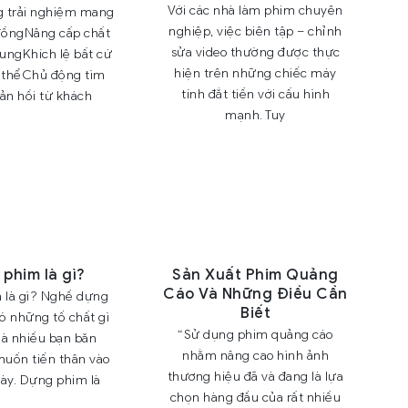
Với các nhà làm phim chuyên
g trải nghiệm mang
nghiệp, việc biên tập – chỉnh
đồngNâng cấp chất
sửa video thường được thực
dungKhích lệ bất cứ
hiện trên những chiếc máy
ó thểChủ động tìm
tính đắt tiền với cấu hình
ản hồi từ khách
mạnh. Tuy
phim là gì?
Sản Xuất Phim Quảng
Cáo Và Những Điều Cần
 là gì? Nghề dựng
Biết
ó những tố chất gì
“Sử dụng phim quảng cáo
mà nhiều bạn băn
nhằm nâng cao hình ảnh
muốn tiến thân vào
thương hiệu đã và đang là lựa
này. Dựng phim là
chọn hàng đầu của rất nhiều