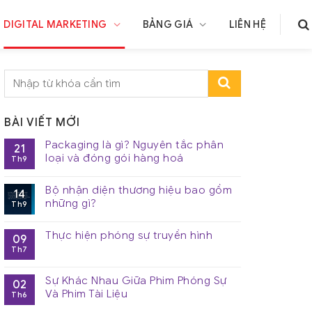
DIGITAL MARKETING
BẢNG GIÁ
LIÊN HỆ
BÀI VIẾT MỚI
Packaging là gì? Nguyên tắc phân
21
loại và đóng gói hàng hoá
Th9
Bộ nhận diện thương hiệu bao gồm
14
những gì?
Th9
Thực hiện phóng sự truyền hình
09
Th7
Sự Khác Nhau Giữa Phim Phóng Sự
02
Và Phim Tài Liệu
Th6