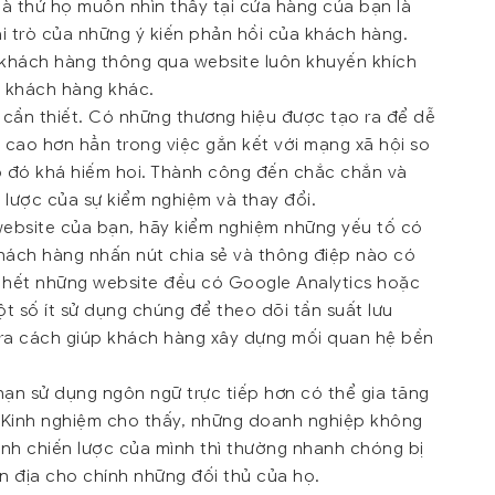
à thứ họ muốn nhìn thấy tại cửa hàng của bạn là
i trò của những ý kiến phản hồi của khách hàng.
khách hàng thông qua website luôn khuyến khích
g khách hàng khác.
cần thiết. Có những thương hiệu được tạo ra để dễ
cao hơn hẳn trong việc gắn kết với mạng xã hội so
 đó khá hiếm hoi. Thành công đến chắc chắn và
 lược của sự kiểm nghiệm và thay đổi.
website của bạn, hãy kiểm nghiệm những yếu tố có
 khách hàng nhấn nút chia sẻ và thông điệp nào có
 hết những website đều có Google Analytics hoặc
t số ít sử dụng chúng để theo dõi tần suất lưu
 ra cách giúp khách hàng xây dựng mối quan hệ bền
 hạn sử dụng ngôn ngữ trực tiếp hơn có thể gia tăng
 Kinh nghiệm cho thấy, những doanh nghiệp không
nh chiến lược của mình thì thường nhanh chóng bị
n địa cho chính những đối thủ của họ.