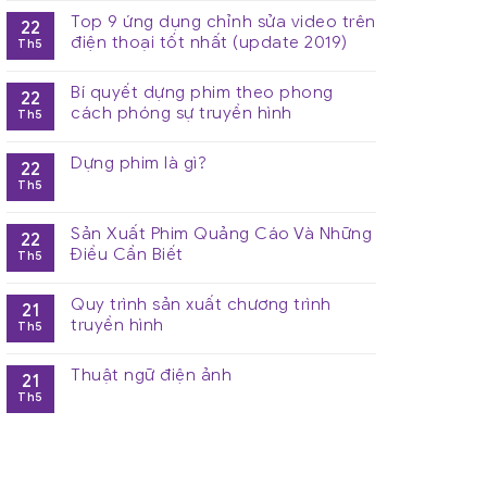
Top 9 ứng dụng chỉnh sửa video trên
22
điện thoại tốt nhất (update 2019)
Th5
Bí quyết dựng phim theo phong
22
cách phóng sự truyền hình
Th5
Dựng phim là gì?
22
Th5
Sản Xuất Phim Quảng Cáo Và Những
22
Điều Cần Biết
Th5
Quy trình sản xuất chương trình
21
truyền hình
Th5
Thuật ngữ điện ảnh
21
Th5