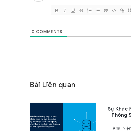
{
0
COMMENTS
Bài Liên quan
Sự Khác 
Phóng S
Khái Ni