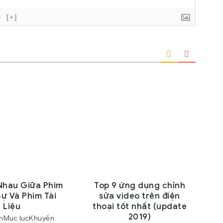
}
[+]
Nhau Giữa Phim
Top 9 ứng dụng chỉnh
ự Và Phim Tài
sửa video trên điện
Liệu
thoại tốt nhất (update
2019)
ệmMục lụcKhuyến