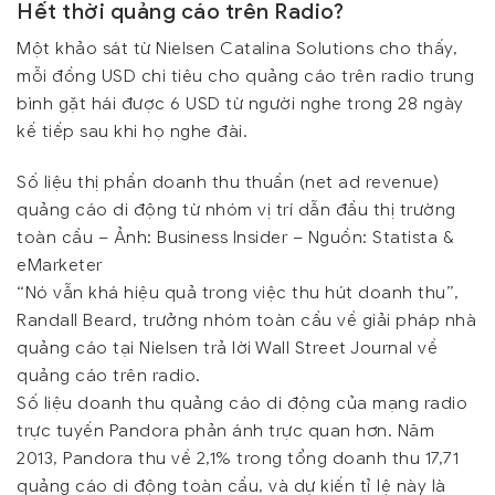
Hết thời quảng cáo trên Radio?
Một khảo sát từ Nielsen Catalina Solutions cho thấy,
mỗi đồng USD chi tiêu cho quảng cáo trên radio trung
bình gặt hái được 6 USD từ người nghe trong 28 ngày
kế tiếp sau khi họ nghe đài.
Số liệu thị phần doanh thu thuần (net ad revenue)
quảng cáo di động từ nhóm vị trí dẫn đầu thị trường
toàn cầu – Ảnh: Business Insider – Nguồn: Statista &
eMarketer
“Nó vẫn khá hiệu quả trong việc thu hút doanh thu”
,
Randall Beard, trưởng nhóm toàn cầu về giải pháp nhà
quảng cáo tại Nielsen trả lời Wall Street Journal về
quảng cáo trên radio.
Số liệu doanh thu quảng cáo di động của mạng radio
trực tuyến Pandora phản ánh trực quan hơn. Năm
2013, Pandora thu về 2,1% trong tổng doanh thu 17,71
quảng cáo di động toàn cầu, và dự kiến tỉ lệ này là