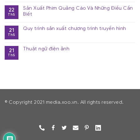
Sản Xuất Phim Quảng Cáo Và Những Điều Cần
22
Biết
Th5
Quy trình sản xuất chương trình truyền hình
21
Th5
Thuật ngữ điện ảnh
21
Th5
© Copyright 2021 media.xoo.vn. All rights reserved.