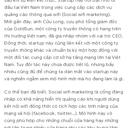
sau khi sự kiện kết thúc. Startup này nổi bật nhờ đi
đầu tại Việt Nam trong việc cung cấp các dịch vụ
quảng cáo thông qua wifi (Social wifi marketing).
Mới gần đây, anh Cửu Long, cựu phó tổng giám đốc
của GoldSun, một công ty truyền thông có hạng trên
thị trường Việt nam, đã gia nhập nhóm với vai trò CEO.
Đồng thời, startup này cũng liên kết với một công ty
truyền thông khác và chuẩn bị ký một hợp đồng với
một đối tác cung cấp cơ sở hạ tầng mạng lớn tại Việt
Nam. Tuy đối tác này chưa được tiết lộ, nhưng bấy
nhiêu cũng đủ để chúng ta dán mắt vào startup này
và nghiền ngẫm xem mô hình mới mà họ đang làm là gì.
Có thể bạn đã biết, Social wifi marketing là cổng đăng
nhập có khả năng hiển thị quảng cáo khi người dùng
kết nối wifi đồng thời có tích hợp các tính năng của
mạng xã hội (facebook, twitter…). Mô hình này vô
cùng phù hợp cho những chuỗi cửa hàng hay những
nơi tập trung nhiều cửa hàng như các khu trung tâm