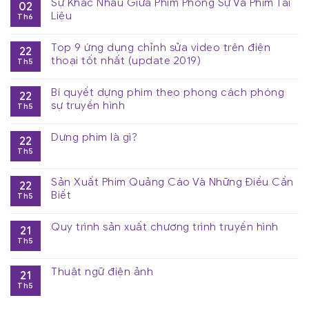
Sự Khác Nhau Giữa Phim Phóng Sự Và Phim Tài
02
Liệu
Th6
Top 9 ứng dụng chỉnh sửa video trên điện
22
thoại tốt nhất (update 2019)
Th5
Bí quyết dựng phim theo phong cách phóng
22
sự truyền hình
Th5
Dựng phim là gì?
22
Th5
Sản Xuất Phim Quảng Cáo Và Những Điều Cần
22
Biết
Th5
Quy trình sản xuất chương trình truyền hình
21
Th5
Thuật ngữ điện ảnh
21
Th5