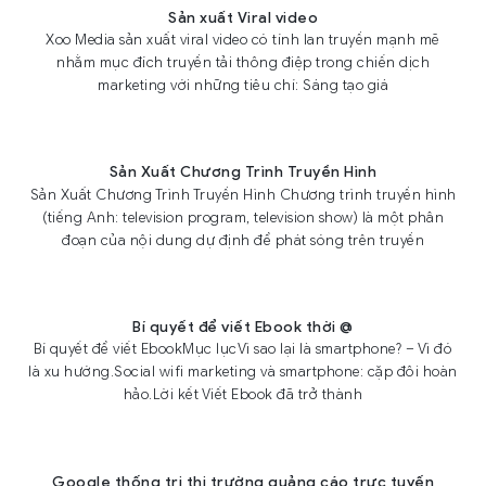
Sản xuất Viral video
Xoo Media sản xuất viral video có tính lan truyền mạnh mẽ
nhằm mục đích truyền tải thông điệp trong chiến dịch
marketing với những tiêu chí: Sáng tạo giá
Sản Xuất Chương Trình Truyền Hình
Sản Xuất Chương Trình Truyền Hình Chương trình truyền hình
(tiếng Anh: television program, television show) là một phân
đoạn của nội dung dự định để phát sóng trên truyền
Bí quyết để viết Ebook thời @
Bí quyết để viết EbookMục lụcVì sao lại là smartphone? – Vì đó
là xu hướng.Social wifi marketing và smartphone: cặp đôi hoàn
hảo.Lời kết Viết Ebook đã trở thành
Google thống trị thị trường quảng cáo trực tuyến