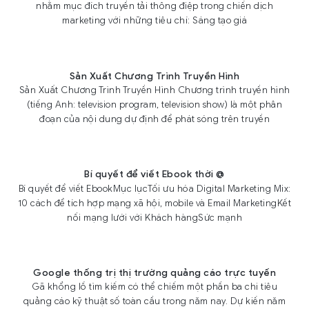
nhằm mục đích truyền tải thông điệp trong chiến dịch
marketing với những tiêu chí: Sáng tạo giá
Sản Xuất Chương Trình Truyền Hình
Sản Xuất Chương Trình Truyền Hình Chương trình truyền hình
(tiếng Anh: television program, television show) là một phân
đoạn của nội dung dự định để phát sóng trên truyền
Bí quyết để viết Ebook thời @
Bí quyết để viết EbookMục lụcTối ưu hóa Digital Marketing Mix:
10 cách để tích hợp mạng xã hội, mobile và Email MarketingKết
nối mạng lưới với Khách hàngSức mạnh
Google thống trị thị trường quảng cáo trực tuyến
Gã khổng lồ tìm kiếm có thể chiếm một phần ba chi tiêu
quảng cáo kỹ thuật số toàn cầu trong năm nay. Dự kiến năm