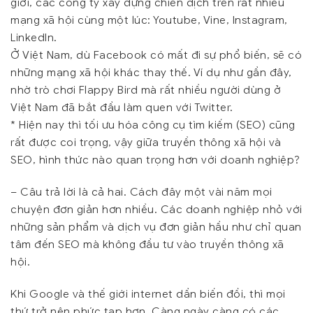
giới, các công ty xây dựng chiến dịch trên rất nhiều
mạng xã hội cùng một lúc: Youtube, Vine, Instagram,
LinkedIn.
Ở Việt Nam, dù Facebook có mất đi sự phổ biến, sẽ có
những mạng xã hội khác thay thế. Ví dụ như gần đây,
nhờ trò chơi Flappy Bird mà rất nhiều người dùng ở
Việt Nam đã bắt đầu làm quen với Twitter.
*
Hiện nay thì tối ưu hóa công cụ tìm kiếm (SEO) cũng
rất được coi trọng, vậy giữa truyền thông xã hội và
SEO, hình thức nào quan trọng hơn với doanh nghiệp?
– Câu trả lời là cả hai. Cách đây một vài năm mọi
chuyện đơn giản hơn nhiều. Các doanh nghiệp nhỏ với
những sản phẩm và dịch vụ đơn giản hầu như chỉ quan
tâm đến SEO mà không đầu tư vào truyền thông xã
hội.
Khi Google và thế giới internet dần biến đồi, thì mọi
thứ trở nên phức tạp hơn. Càng ngày càng có các