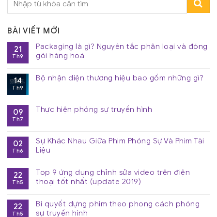
BÀI VIẾT MỚI
Packaging là gì? Nguyên tắc phân loại và đóng
21
gói hàng hoá
Th9
Bộ nhận diện thương hiệu bao gồm những gì?
14
Th9
Thực hiện phóng sự truyền hình
09
Th7
Sự Khác Nhau Giữa Phim Phóng Sự Và Phim Tài
02
Liệu
Th6
Top 9 ứng dụng chỉnh sửa video trên điện
22
thoại tốt nhất (update 2019)
Th5
Bí quyết dựng phim theo phong cách phóng
22
sự truyền hình
Th5