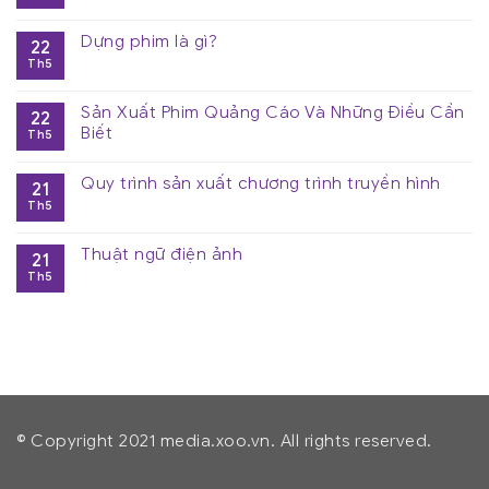
Dựng phim là gì?
22
Th5
Sản Xuất Phim Quảng Cáo Và Những Điều Cần
22
Biết
Th5
Quy trình sản xuất chương trình truyền hình
21
Th5
Thuật ngữ điện ảnh
21
Th5
© Copyright 2021 media.xoo.vn. All rights reserved.